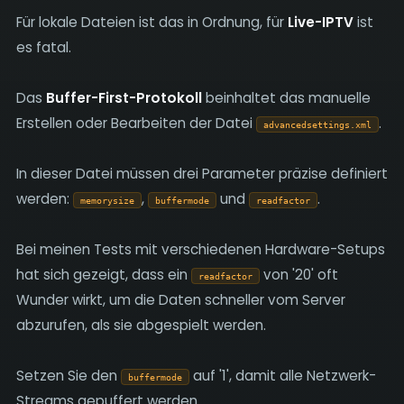
Für lokale Dateien ist das in Ordnung, für
Live-IPTV
ist
es fatal.
Das
Buffer-First-Protokoll
beinhaltet das manuelle
Erstellen oder Bearbeiten der Datei
.
advancedsettings.xml
In dieser Datei müssen drei Parameter präzise definiert
werden:
,
und
.
memorysize
buffermode
readfactor
Bei meinen Tests mit verschiedenen Hardware-Setups
hat sich gezeigt, dass ein
von '20' oft
readfactor
Wunder wirkt, um die Daten schneller vom Server
abzurufen, als sie abgespielt werden.
Setzen Sie den
auf '1', damit alle Netzwerk-
buffermode
Streams gepuffert werden.