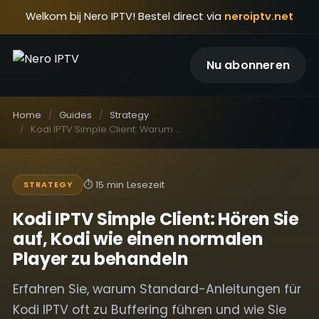
Welkom bij Nero IPTV! Bestel direct via
neroiptv.net
Nu abonneren
Home
Guides
Strategy
Kodi IPTV Simple Client: Warum die meisten Setups scheitern und wie Sie die Clean-Core-Strategie nutzen
⏱
15 min Lesezeit
STRATEGY
Kodi IPTV Simple Client: Hören Sie
auf, Kodi wie einen normalen
Player zu behandeln
Erfahren Sie, warum Standard-Anleitungen für
Kodi IPTV oft zu Buffering führen und wie Sie