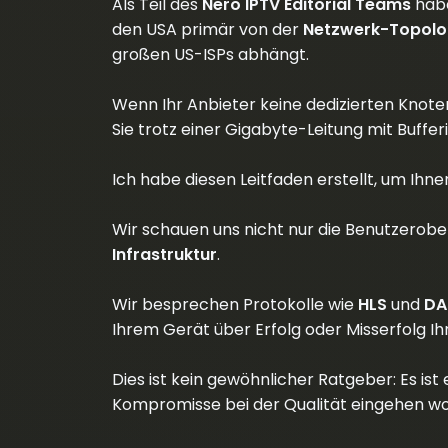
Als Teil des
Nero IPTV Editorial Teams
habe
den USA primär von der
Netzwerk-Topolo
großen US-ISPs abhängt.
Wenn Ihr Anbieter keine dedizierten Knot
Sie trotz einer Gigabyte-Leitung mit Buffe
Ich habe diesen Leitfaden erstellt, um Ihne
Wir schauen uns nicht nur die Benutzerober
Infrastruktur
.
Wir besprechen Protokolle wie
HLS
und
DA
Ihrem Gerät über Erfolg oder Misserfolg I
Dies ist kein gewöhnlicher Ratgeber: Es ist 
Kompromisse bei der Qualität eingehen wo