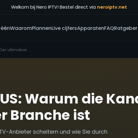
Welkom bij Nero IPTV! Bestel direct via
neroiptv.net
-één
Waarom
Plannen
Live cijfers
Apparaten
FAQ
Ratgeber
IPTV Providers US: Der ultimative Guide zur Auswahl stabiler Streaming-Dienste
 US: Warum die Kan
r Branche ist
TV-Anbieter scheitern und wie Sie durch