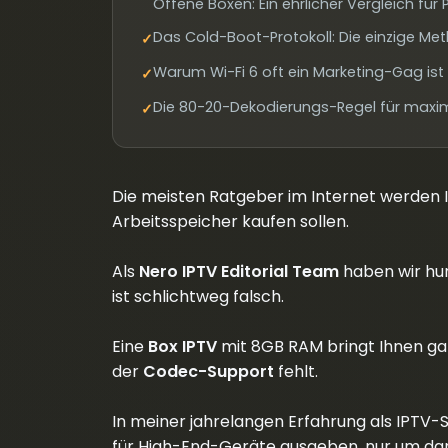
Offene Boxen: Ein ehrlicher Vergleich für
Das Cold-Boot-Protokoll: Die einzige Me
✓
Warum Wi-Fi 6 oft ein Marketing-Gag ist 
✓
Die 80-20-Dekodierungs-Regel für maxima
✓
Die meisten Ratgeber im Internet werden I
Arbeitsspeicher kaufen sollen.
Als
Nero IPTV Editorial Team
haben wir hun
ist schlichtweg falsch.
Eine
Box IPTV
mit 8GB RAM bringt Ihnen gar
der
Codec-Support
fehlt.
In meiner jahrelangen Erfahrung als IPTV-S
für High-End-Geräte ausgeben, nur um da