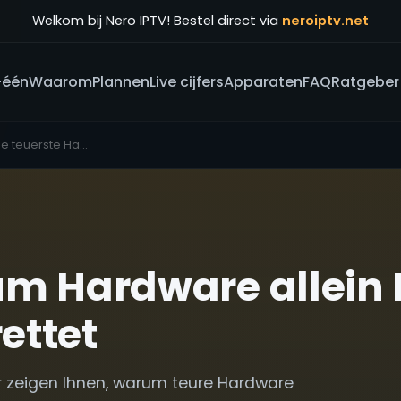
Welkom bij Nero IPTV! Bestel direct via
neroiptv.net
-één
Waarom
Plannen
Live cijfers
Apparaten
FAQ
Ratgeber
Box IPTV: Warum die teuerste Hardware oft die schlechteste Wahl ist - Der Nero IPTV Guide
um Hardware allein 
rettet
r zeigen Ihnen, warum teure Hardware