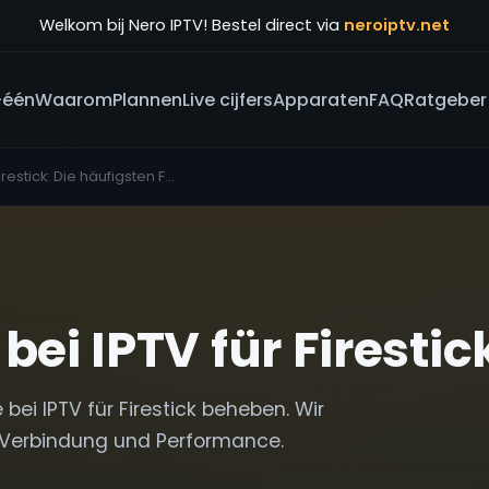
Welkom bij Nero IPTV! Bestel direct via
neroiptv.net
-één
Waarom
Plannen
Live cijfers
Apparaten
FAQ
Ratgeber
IPTV für Firestick: Die häufigsten Fehler und ihre Lösungen
 bei IPTV für Firest
 bei IPTV für Firestick beheben. Wir
g, Verbindung und Performance.