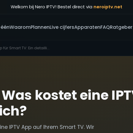
Welkom bij Nero IPTV! Bestel direct via
neroiptv.net
-één
Waarom
Plannen
Live cijfers
Apparaten
FAQ
Ratgeber
IPTV App für Smart TV: Ein detaillierter Kosten-Guide
 Was kostet eine IP
ich?
eine IPTV App auf Ihrem Smart TV. Wir