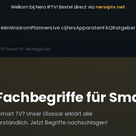
Welkom bij Nero IPTV! Bestel direct via
neroiptv.net
-één
Waarom
Plannen
Live cijfers
Apparaten
FAQ
Ratgeber
App IPTV Smart TV: Wichtige Fachbegriffe einfach erklärt
Fachbegriffe für Sm
mart TV? Unser Glossar erklärt alle
rständlich. Jetzt Begriffe nachschlagen!