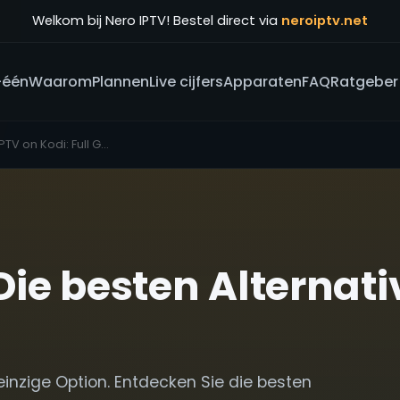
Welkom bij Nero IPTV! Bestel direct via
neroiptv.net
-één
Waarom
Plannen
Live cijfers
Apparaten
FAQ
Ratgeber
How to Set Up IPTV on Kodi: Full Guide 2026: Beste Alternativen im Vergleich
 Die besten Alternat
e einzige Option. Entdecken Sie die besten