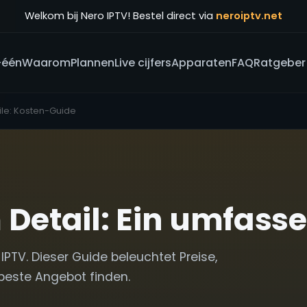
Welkom bij Nero IPTV! Bestel direct via
neroiptv.net
-één
Waarom
Plannen
Live cijfers
Apparaten
FAQ
Ratgeber
ile: Kosten-Guide
 Detail: Ein umfass
IPTV. Dieser Guide beleuchtet Preise,
beste Angebot finden.