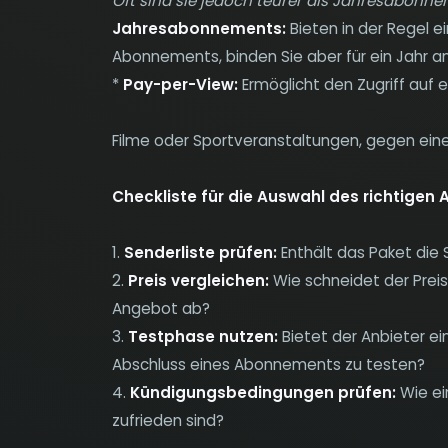
Oft sind sie jedoch teurer als Jahresabonne
Jahresabonnements:
Bieten in der Regel e
Abonnements, binden Sie aber für ein Jahr a
*
Pay-per-View:
Ermöglicht den Zugriff auf ei
Filme oder Sportveranstaltungen, gegen ein
Checkliste für die Auswahl des richtige
1.
Senderliste prüfen:
Enthält das Paket die 
2.
Preis vergleichen:
Wie schneidet der Preis
Angebot ab?
3.
Testphase nutzen:
Bietet der Anbieter e
Abschluss eines Abonnements zu testen?
4.
Kündigungsbedingungen prüfen:
Wie ei
zufrieden sind?