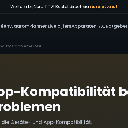
Welkom bij Nero IPTV! Bestel direct via
neroiptv.net
-één
Waarom
Plannen
Live cijfers
Apparaten
FAQ
Ratgeber
IPTV Verbindungsprobleme lösen: Geräte- & App-Kompatibilität
p-Kompatibilität b
roblemen
 die Geräte- und App-Kompatibilität.